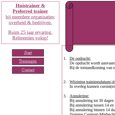
Huistrainer &
Preferred trainer
bij
meerdere organisaties;
overheid & bedrijven.
Ruim
25
jaar ervaring.
Referenties volop!
1.
De opdracht:
De opdracht wordt aanvaard 
Bij de totstandkoming van e
2.
Wijziging
t
rainingsdatum/-ti
In overleg kunnen cursist(e
3.
Annulering:
Bij annulering tot 30 dagen
Bij annulering tussen 14 en
Bij annulering binnen 14 da
Training Centrum Mijdrecht 