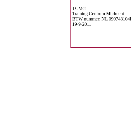
TCMct
Training Centrum Mijdrecht
BTW nummer: NL 090748104
1
9
-
9
-
2011