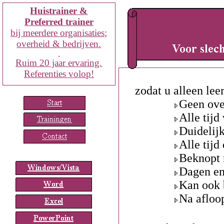
Huistrainer &
Preferred trainer
bij
meerdere organisaties;
overheid & bedrijven.
Ruim
20
jaar ervaring.
Referenties volop!
zodat u alleen lee
Geen ove
Þ
Alle tijd
Þ
Duidelijk
Þ
Alle tijd
Þ
Beknopt n
Þ
Dagen en 
Þ
Kan ook 
Þ
Na afloop
Þ