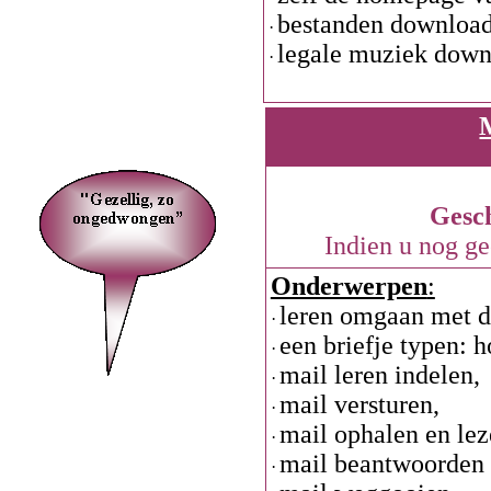
bestanden download
·
legale muziek down
·
Gesch
Indien u nog ge
Onderwerpen
:
leren omgaan met d
·
een briefje typen: h
·
mail leren indelen,
·
mail versturen,
·
mail ophalen en lez
·
mail beantwoorden 
·