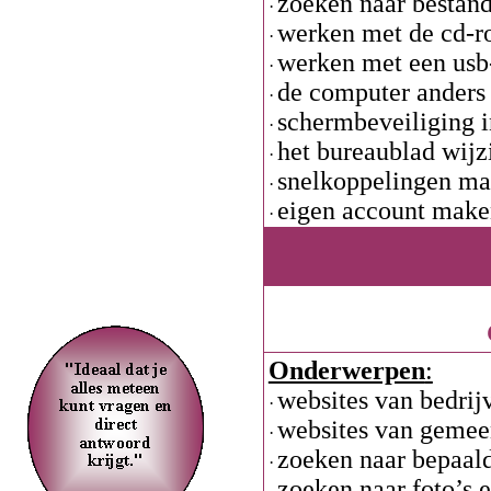
zoeken naar besta
·
werken met de cd-ro
·
werken met een usb
·
de computer anders 
·
schermbeveiliging 
·
het bureaublad wijzi
·
snelkoppelingen ma
·
eigen account make
·
Bestanden controler
·
Onderwerpen
:
websites van bedrij
·
websites van gemeen
·
zoeken naar bepaal
·
zoeken naar foto’s e