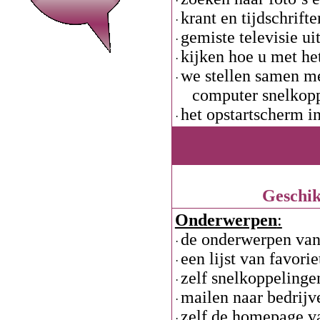
·
krant en tijdschrift
·
gemiste televisie u
·
kijken hoe u met he
·
we stellen samen me
·
computer snelkopp
het opstartscherm i
·
Geschik
Onderwerpen
:
de onderwerpen van 
·
een lijst van favorie
·
zelf snelkoppelinge
·
mailen naar bedrijv
·
zelf de homepage va
·