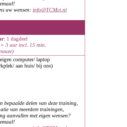
lemaal!
ons uw wensen:
info@TCMct.nl
ur
: 1 dagdeel
= 3 uur incl. 15 min.
epauze)
eigen computer
/ laptop
kplek/
aan huis
/ bij ons
)
en bepaalde delen van deze training,
atie van meerdere trainingen,
ning aanvullen met eigen wensen?
lemaal!