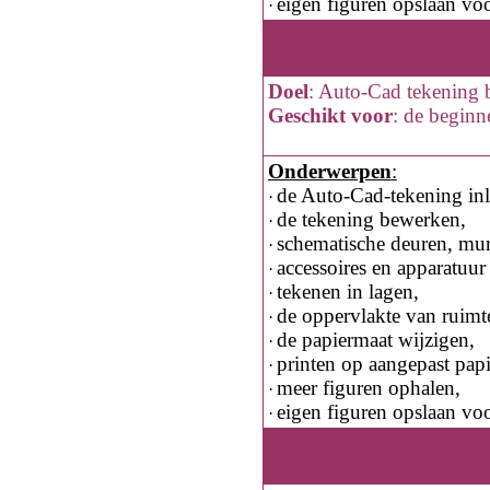
eigen figuren opslaan voo
·
Doel
:
Auto-Cad tekening 
Geschikt voor
:
de beginn
Onderwerpen
:
de Auto-Cad-tekening inl
·
de tekening bewerken,
·
schematische deuren, mur
·
accessoires en apparatuur
·
tekenen in lagen,
·
de oppervlakte van ruimte
·
de papiermaat wijzigen,
·
printen op aangepast papi
·
meer figuren ophalen,
·
eigen figuren opslaan voo
·