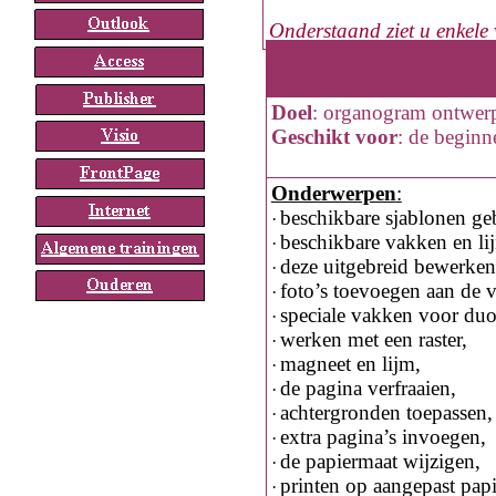
Onderstaand ziet u enkele
Doel
:
organogram ontwer
Geschikt voor
:
de beginn
Onderwerpen
:
beschikbare sjablonen ge
·
beschikbare vakken en li
·
deze uitgebreid bewerken,
·
foto’s toevoegen aan de 
·
speciale vakken voor du
·
werken met een raster,
·
magneet en lijm,
·
de pagina verfraaien,
·
achtergronden toepassen,
·
extra pagina’s invoegen,
·
de papiermaat wijzigen,
·
printen op aangepast papi
·