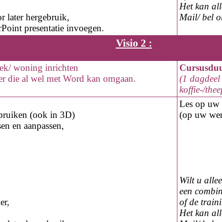
Het kan al
r later hergebruik,
Mail/ bel 
oint presentatie invoegen.
Visio 2 :
iek/ woning inrichten
Cursusdu
er die al wel met Word kan omgaan.
(1 dagdeel 
koffie-/the
Les op
uw 
bruiken (ook in 3D)
(op
uw
wer
sen en aanpassen,
Wilt u alle
een combin
er,
of de trai
Het kan al