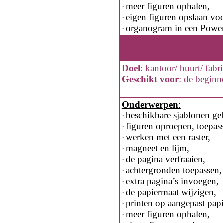
meer figuren ophalen,
·
eigen figuren opslaan voo
·
organogram in een PowerP
·
Doel
:
kantoor/ buurt/ fabr
Geschikt voor
:
de beginn
Onderwerpen
:
beschikbare sjablonen ge
·
figuren oproepen, toepas
·
werken met een raster,
·
magneet en lijm,
·
de pagina verfraaien,
·
achtergronden toepassen,
·
extra pagina’s invoegen,
·
de papiermaat wijzigen,
·
printen op aangepast papi
·
meer figuren ophalen,
·