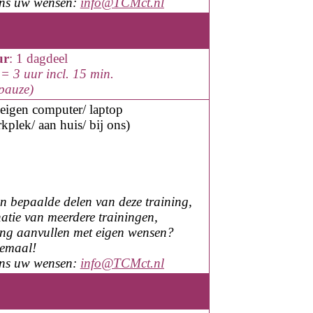
ons uw wensen:
info@TCMct.nl
ur
: 1 dagdeel
= 3 uur incl. 15 min.
epauze)
eigen computer
/ laptop
kplek/
aan huis
/ bij ons
)
en bepaalde delen van deze training,
atie van meerdere trainingen,
ning aanvullen met eigen wensen?
lemaal!
ons uw wensen:
info@TCMct.nl