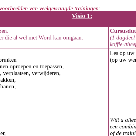
 voorbeelden van veelgevraagde trainingen:
Visio 1:
pen.
Cursusdu
er die al wel met Word kan omgaan.
(1 dagdeel 
koffie-/the
Les op
uw 
bruiken
(op
uw
wer
jnen oproepen en toepassen,
 verplaatsen, verwijderen,
vakken,
obanen,
Wilt u alle
een combin
er,
of de trai