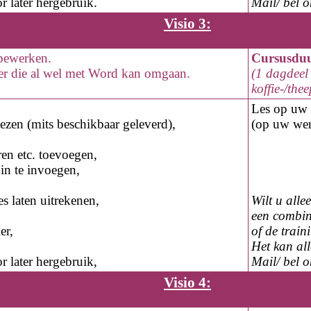
r later hergebruik.
Mail/ bel 
Visio 3:
bewerken.
Cursusdu
er die al wel met Word kan omgaan.
(1 dagdeel 
koffie-/the
Les op
uw 
ezen (mits beschikbaar geleverd),
(op
uw
wer
en etc. toevoegen,
 in te invoegen,
s laten uitrekenen,
Wilt u alle
een combin
er,
of de trai
Het kan al
r later hergebruik,
Mail/ bel 
Visio 4: