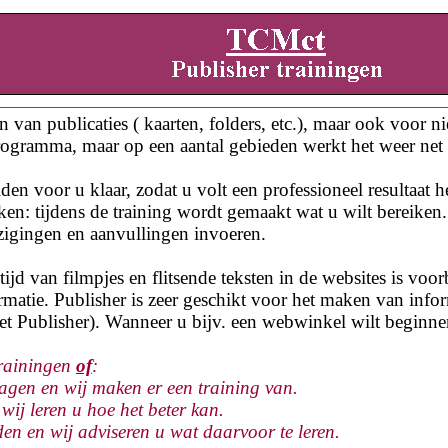
 van publicaties ( kaarten, folders, etc.), maar ook voor n
programma, maar op een aantal gebieden werkt het weer net
lden voor u klaar, zodat u volt een professioneel resultaat h
iken: tijdens de training wordt gemaakt wat u wilt bereiken
jzigingen en aanvullingen invoeren.
tijd van filmpjes en flitsende teksten in de websites is voo
rmatie.
Publisher is
zeer
geschikt voor
het maken van
infor
Publisher). Wanneer u bijv. een webwinkel wilt beginnen, 
trainingen
of
:
gen en wij maken er een training van.
ij leren u hoe het beter kan.
 en wij adviseren u wat daarvoor te leren.