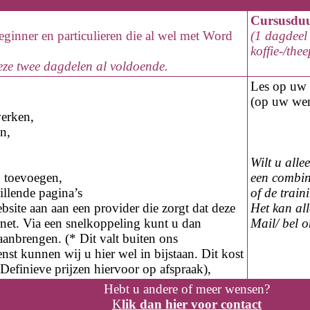
Cursusdu
eginner en particulieren die al wel met Word
(1 dagdeel 
koffie-/the
ze twee dagdelen al voldoende.
Les op
uw 
(op
uw
wer
werken,
en,
Wilt u alle
n toevoegen,
een combin
illende pagina’s
of de trai
site aan aan een provider die zorgt dat deze
Het kan al
rnet. Via een snelkoppeling kunt u dan
Mail/ bel 
aanbrengen. (* Dit valt buiten ons
st kunnen wij u hier wel in bijstaan. Dit kost
 Definieve prijzen hiervoor op afspraak),
Hebt u andere of meer wensen?
K
lik
dan
hier voor contact