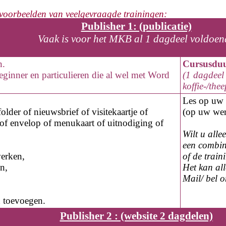
 voorbeelden van veelgevraagde trainingen:
Publisher 1: (publicatie)
Vaak is voor het MKB al 1 dagdeel voldoen
n.
Cursusdu
eginner en particulieren die al wel met Word
(1 dagdeel 
koffie-/the
Les op
uw 
older of nieuwsbrief of visitekaartje of
(op
uw
wer
of envelop of menukaart of uitnodiging of
Wilt u alle
een combin
werken,
of de trai
en,
Het kan al
Mail/ bel 
n toevoegen.
Publisher 2 : (website 2 dagdelen)