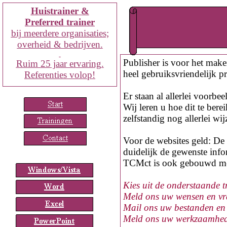
Huistrainer &
Preferred trainer
bij
meerdere organisaties;
overheid & bedrijven.
Publisher is voor het maken
Ruim
25
jaar ervaring.
heel gebruiksvriendelijk 
Referenties volop!
Er staan al allerlei voorbee
Wij leren u hoe dit te bere
zelfstandig nog allerlei wi
Voor de websites geld:
De 
duidelijk de gewenste info
TCMct is ook gebouwd met 
Kies uit de onderstaande 
Meld ons uw wensen en vra
Mail ons uw bestanden en w
Meld ons uw werkzaamheden