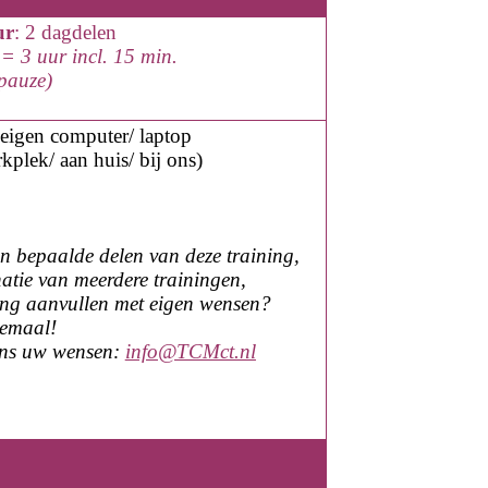
ur
:
2
dagde
len
= 3 uur incl. 15 min.
epauze)
eigen computer
/ laptop
kplek/
aan huis
/ bij ons
)
en bepaalde delen van deze training,
atie van meerdere trainingen,
ning aanvullen met eigen wensen?
lemaal!
ons uw wensen:
info@TCMct.nl