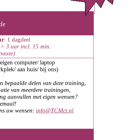
de
ur
: 1 dagdeel
= 3 uur incl. 15 min.
epauze)
eigen computer
/ laptop
kplek/
aan huis
/ bij ons
)
en bepaalde delen van deze training,
atie van meerdere trainingen,
ning aanvullen met eigen wensen?
lemaal!
ons uw wensen:
info@TCMct.nl