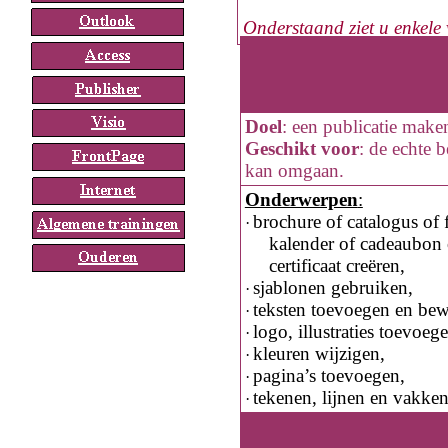
Onderstaand ziet u enkele
Doel
:
een publicatie make
Geschikt voor
:
de echte b
kan omgaan.
Onderwerpen
:
brochure of catalogus of f
·
kalender of cadeaubon 
certificaat creëren,
sjablonen gebruiken,
·
teksten toevoegen en be
·
logo, illustraties toevoeg
·
kleuren wijzigen,
·
pagina’s toevoegen,
·
tekenen, lijnen en vakke
·