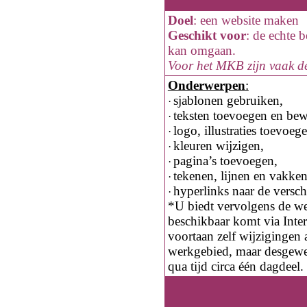
Doel
:
een website maken
Geschikt voor
:
de echte b
kan omgaan.
Voor het MKB zijn vaak de
Onderwerpen
:
sjablonen gebruiken,
·
teksten toevoegen en be
·
logo, illustraties toevoeg
·
kleuren wijzigen,
·
pagina’s toevoegen,
·
tekenen, lijnen en vakke
·
hyperlinks naar de versch
·
*U biedt vervolgens de web
beschikbaar komt via Inte
voortaan zelf wijzigingen 
werkgebied, maar desgewen
qua tijd circa één dagdeel.